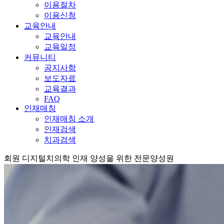
이용절차
이용신청
교육안내
교육안내
교육일정
커뮤니티
공지사항
보도자료
교육결과
FAQ
인재매칭
인재매칭 소개
인재검색
치과검색
회원
디지털치의학 인재 양성을 위한 전문양성원