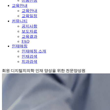
이용신청
교육안내
교육안내
교육일정
커뮤니티
공지사항
보도자료
교육결과
FAQ
인재매칭
인재매칭 소개
인재검색
치과검색
회원
디지털치의학 인재 양성을 위한 전문양성원