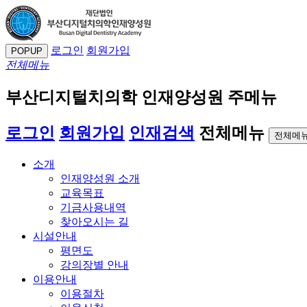
로그인
회원가입
POPUP
전체메뉴
부산디지털치의학 인재양성원 주메뉴
로그인
회원가입
인재검색
전체메뉴
전체메뉴
소개
인재양성원 소개
교육목표
기금사용내역
찾아오시는 길
시설안내
평면도
강의장별 안내
이용안내
이용절차