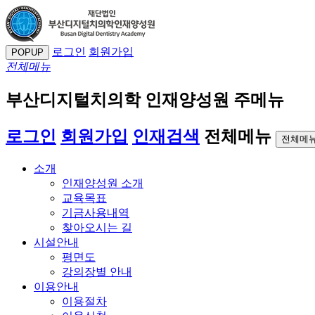
로그인
회원가입
POPUP
전체메뉴
부산디지털치의학 인재양성원 주메뉴
로그인
회원가입
인재검색
전체메뉴
전체메뉴
소개
인재양성원 소개
교육목표
기금사용내역
찾아오시는 길
시설안내
평면도
강의장별 안내
이용안내
이용절차