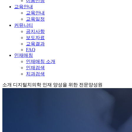
이용신청
교육안내
교육안내
교육일정
커뮤니티
공지사항
보도자료
교육결과
FAQ
인재매칭
인재매칭 소개
인재검색
치과검색
소개
디지털치의학 인재 양성을 위한 전문양성원