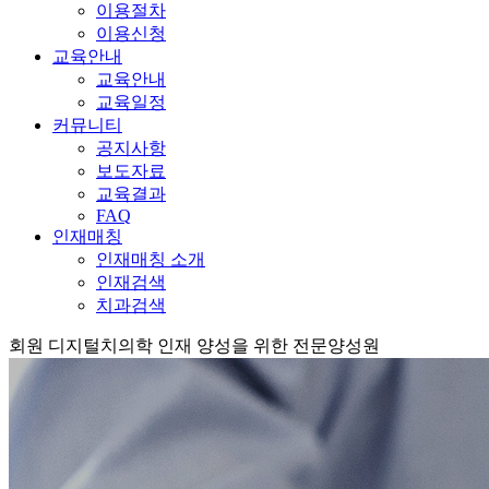
이용절차
이용신청
교육안내
교육안내
교육일정
커뮤니티
공지사항
보도자료
교육결과
FAQ
인재매칭
인재매칭 소개
인재검색
치과검색
회원
디지털치의학 인재 양성을 위한 전문양성원