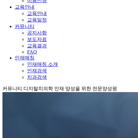
이용신청
교육안내
교육안내
교육일정
커뮤니티
공지사항
보도자료
교육결과
FAQ
인재매칭
인재매칭 소개
인재검색
치과검색
커뮤니티
디지털치의학 인재 양성을 위한 전문양성원