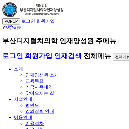
로그인
회원가입
POPUP
전체메뉴
부산디지털치의학 인재양성원 주메뉴
로그인
회원가입
인재검색
전체메뉴
전체메뉴
소개
인재양성원 소개
교육목표
기금사용내역
찾아오시는 길
시설안내
평면도
강의장별 안내
이용안내
이용절차