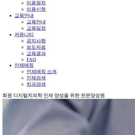
이용절차
이용신청
교육안내
교육안내
교육일정
커뮤니티
공지사항
보도자료
교육결과
FAQ
인재매칭
인재매칭 소개
인재검색
치과검색
회원
디지털치의학 인재 양성을 위한 전문양성원